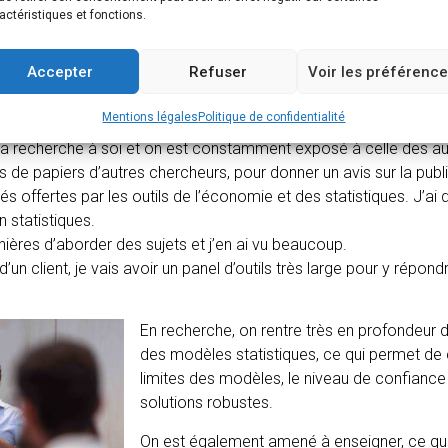
actéristiques et fonctions.
que très développé et qui n’ont pas leur langue dans leur poche. Il
n présentant son travail devant 50 autres chercheurs qui sont là po
Accepter
Refuser
Voir les préférenc
dans ton travail actuel ?
Mentions légales
Politique de confidentialité
sa recherche à soi et on est constamment exposé à celle des aut
s de papiers d’autres chercheurs, pour donner un avis sur la publi
tés offertes par les outils de l’économie et des statistiques. J’ai
n statistiques.
ières d’aborder des sujets et j’en ai vu beaucoup.
un client, je vais avoir un panel d’outils très large pour y répond
En rech
erche, on rentre très en profondeur
des modèles statistiques, ce qui permet de c
limites des modèles, le niveau de confianc
solutions robustes.
On est également amené à enseigner, ce qu