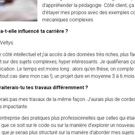
d’appréhender la pédagogie. Côté client, ça
d’étayer mes propos avec des exemples conc
mécaniques complexes.
-t-elle influencé ta carrière ?
Veltys.
e côté intellectuel et j’ai accès à des données très riches, plus f
nt sur des sujets complexes, hyper intéressants. Je qualifierais 
blication. Le temps est moins long : alors qu’en thèse, on compte 
en tout cas dans mon cas !), un projet dure en moyenne 3 à 6 moi
 traiterais-tu tes travaux différemment ?
derais pas mes travaux de la même façon. J’aurais plus de corde
us impactante.
en entreprise des pratiques plus professionnelles que celles qui ét
 que ce soit sur le code ou sur la manière d’explorer un nouveau
se que je serais plus structuré sur la manière d’aborder mes sujets