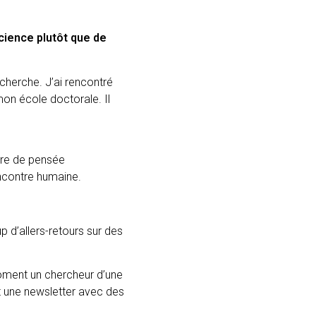
science plutôt que de
recherche. J’ai rencontré
mon école doctorale. Il
adre de pensée
encontre humaine.
 d’allers-retours sur des
oment un chercheur d’une
it une newsletter avec des