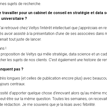
r mes sujets de recherche.
e travailler pour un cabinet de conseil en stratégie et data 
 universitaire ?
ai retrouvé chez Veltys l’intérêt intellectuel que j’appréciais en 
rès avoir assisté à la présentation d’une de ses associées dans 
venait tout juste de lancer.
ns !
la proposition de Veltys qui mêle stratégie, data science et un c
r les sujets de nos clients. C’est également une histoire de r
anquent pas ?
rès longues (et celles de publication encore plus) avec beaucoup
ujours centraux.
cessité d’apporter quelque chose d’innovant alors qu’au même m
e peut-être sur la même question. Toutes les semaines, on receva
 de rédaction. Je me souviens que je la lisais avec fébrilité.