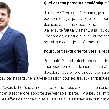
Quel est ton parcours académique 
J’ai fait HEC. En dernière année, je me 
économie et j’ai particulièrement appr
des jeux et de microéconomie.
J’ai ensuite fait un Master 2 à la Toul
Economics, à l’issue duquel j’ai été p
portait sur des sujets d’économie indu
Pourquoi t’es-tu orienté vers la re
Pour l’intérêt intellectuel. Les cours d
microéconomie de dernière année d’H
d’explorer plus en profondeur ces suje
 peu par hasard une nouvelle passion pour les travaux empirique
 je n’avais fait qu’une année d’économie, nous étions une centain
t et la recherche apporte une véritable liberté. Il y a peu de limi
 les effets de mode sur les sujets les plus éligibles à la publica