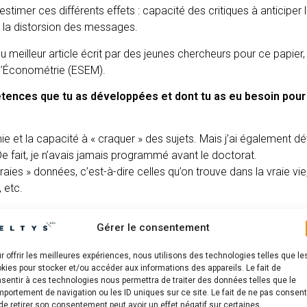
estimer ces différents effets : capacité des critiques à anticiper la
de la distorsion des messages.
u meilleur article écrit par des jeunes chercheurs pour ce papier
d’Économétrie (ESEM).
tences que tu as développées et dont tu as eu besoin pour 
mie et la capacité à « craquer » des sujets. Mais j’ai également 
fait, je n’avais jamais programmé avant le doctorat.
« vraies » données, c’est-à-dire celles qu’on trouve dans la vraie vi
 etc.
t la pédagogie. Une des difficultés de la recherche, c’est que l’o
Gérer le consentement
’on doit présenter à nos pairs. Bien que ces derniers travaillent
 recherche sur des champs différents, il faut donc être en capacité
r offrir les meilleures expériences, nous utilisons des technologies telles que le
ermettre de comprendre comment notre travail contribue à amél
kies pour stocker et/ou accéder aux informations des appareils. Le fait de
 significative.
sentir à ces technologies nous permettra de traiter des données telles que le
portement de navigation ou les ID uniques sur ce site. Le fait de ne pas consent
de retirer son consentement peut avoir un effet négatif sur certaines
 pédagogie et même de la combativité, car on est face à de