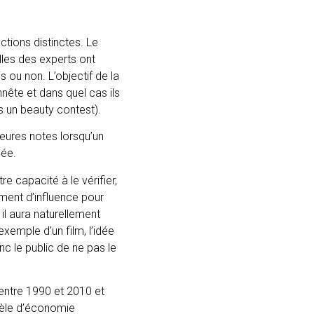
ctions distinctes. Le
elles des experts ont
 ou non. L’objectif de la
nête et dans quel cas ils
s un beauty contest).
leures notes lorsqu’un
née.
e capacité à le vérifier,
amment d’influence pour
il aura naturellement
exemple d’un film, l’idée
nc le public de ne pas le
 entre 1990 et 2010 et
odèle d’économie