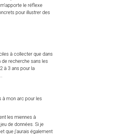
 m’apporte le réflexe
rets pour illustrer des
aciles à collecter que dans
ça de recherche sans les
2 à 3 ans pour la
s…
s à mon arc pour les
aient les miennes à
 jeu de données. Si je
 et que j’aurais également