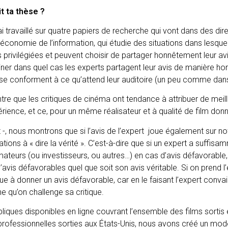
it ta thèse ?
i travaillé sur quatre papiers de recherche qui vont dans des dire
en économie de l’information, qui étudie des situations dans lesqu
privilégiées et peuvent choisir de partager honnêtement leur avis
er dans quel cas les experts partagent leur avis de manière hon
se conforment à ce qu’attend leur auditoire (un peu comme dan
tre que les critiques de cinéma ont tendance à attribuer de meil
rience, et ce, pour un même réalisateur et à qualité de film don
 -, nous montrons que si l’avis de l’expert joue également sur notr
ations à « dire la vérité ». C’est-à-dire que si un expert a suffis
eurs (ou investisseurs, ou autres…) en cas d’avis défavorable, 
avis défavorables quel que soit son avis véritable. Si on prend l’
que à donner un avis défavorable, car en le faisant l’expert convai
e qu’on challenge sa critique.
iques disponibles en ligne couvrant l’ensemble des films sortis
es professionnelles sorties aux États-Unis, nous avons créé un m