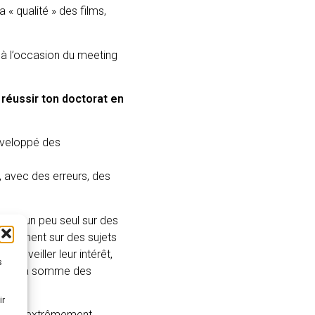
 « qualité » des films,
, à l’occasion du meeting
réussir ton doctorat en
développé des
e, avec des erreurs, des
n est un peu seul sur des
 également sur des sujets
 d’éveiller leur intérêt,
s
iorer la somme des
ir
s gens extrêmement