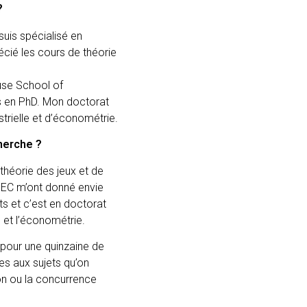
?
suis spécialisé en
écié les cours de théorie
ouse School of
ris en PhD. Mon doctorat
strielle et d’économétrie.
cherche ?
e théorie des jeux et de
EC m’ont donné envie
ts et c’est en doctorat
s et l’économétrie.
e pour une quinzaine de
tes aux sujets qu’on
tion ou la concurrence