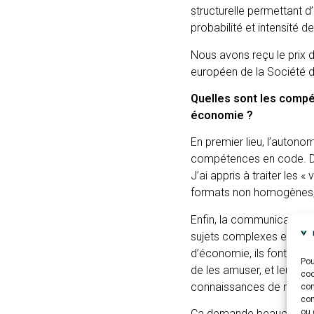
structurelle permettant d’
probabilité et intensité 
Nous avons reçu le prix d
européen de la Société 
Quelles sont les compé
économie ?
En premier lieu, l’autono
compétences en code. De 
J’ai appris à traiter les 
formats non homogènes,
Enfin, la communication e
sujets complexes et que l
d’économie, ils font de la
Pou
de les amuser, et leur p
coo
connaissances de manière
con
com
ou 
Ça demande beaucoup de