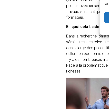
car
pointus avec un sens criti
travaux via la critique, e
formateur.
En quoi cela t’aide-t-il 
Dans la recherche, on a 
séminaires, des relecture
assez large des possibili
culture en économie et e
Il y a de nombreuses man
Face à la problématique d’
richesse.