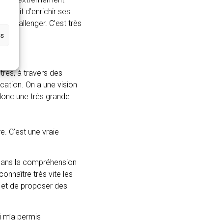
 s’agit d’enrichir ses
ur challenger. C’est très
es
res, à travers des
cation. On a une vision
 donc une très grande
re. C’est une vraie
 dans la compréhension
onnaître très vite les
e et de proposer des
i m’a permis