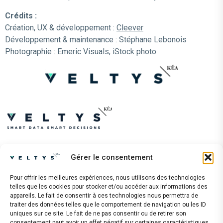
Crédits :
Création, UX & développement :
Cleever
Développement & maintenance : Stéphane Lebonois
Photographie : Emeric Visuals, iStock photo
Adresse :
Gérer le consentement
32 rue de Ponthieu, 75008 Paris
France
Pour offrir les meilleures expériences, nous utilisons des technologies
telles que les cookies pour stocker et/ou accéder aux informations des
appareils. Le fait de consentir à ces technologies nous permettra de
Contact :
traiter des données telles que le comportement de navigation ou les ID
+ 33 1 87 44 69 70
uniques sur ce site. Le fait de ne pas consentir ou de retirer son
consentement peut avoir un effet négatif sur certaines caractéristiques