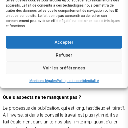
telles que les cookies pour stocker et/ou accéder aux informations des
me semblait important de les aborder d’un point de vue
appareils. Le fait de consentir à ces technologies nous permettra de
global. Je ne changerais pas la trajectoire !
traiter des données telles que le comportement de navigation ou les ID
uniques sur ce site. Le fait de ne pas consentir ou de retirer son
Pourquoi avoir choisi de travailler pour un cabinet de
consentement peut avoir un effet négatif sur certaines caractéristiques
et fonctions.
conseil en stratégie et data science plutôt que de
poursuivre une carrière universitaire ?
Accepter
J’avais envie de travailler sur des choses plus concrètes,
opérationnelles, collaboratives et diversifiées. Ayant pas mal
Refuser
travaillé au sein d’institutions (para)-publiques, j’ai également
souhaité rejoindre le secteur privé, secteur au sein duquel je
Voir les préférences
me voyais m’inscrire sur le long-terme. De par son ADN
« académique », Veltys est un cabinet de conseil connu dans
Mentions légales
Politique de confidentialité
le milieu de l’économie académique.
Quels aspects ne te manquent pas ?
Le processus de publication, qui est long, fastidieux et itératif.
À l’inverse, si dans le conseil le travail est plus rythmé, il se
fait également dans un temps plus limité impliquant d’aller