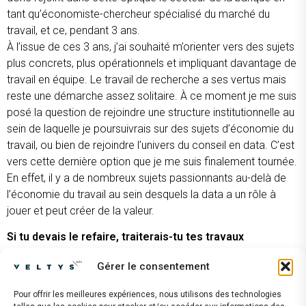
tant qu’économiste-chercheur spécialisé du marché du
travail, et ce, pendant 3 ans.
À l’issue de ces 3 ans, j’ai souhaité m’orienter vers des sujets
plus concrets, plus opérationnels et impliquant davantage de
travail en équipe. Le travail de recherche a ses vertus mais
reste une démarche assez solitaire. À ce moment je me suis
posé la question de rejoindre une structure institutionnelle au
sein de laquelle je poursuivrais sur des sujets d’économie du
travail, ou bien de rejoindre l’univers du conseil en data. C’est
vers cette dernière option que je me suis finalement tournée.
En effet, il y a de nombreux sujets passionnants au-delà de
l’économie du travail au sein desquels la data a un rôle à
jouer et peut créer de la valeur.
Si tu devais le refaire, traiterais-tu tes travaux
différemment ?
Gérer le consentement
Non, parce même si je n’ai pas choisi les sujets les plus
« sexy » du secteur privé, je les ai trouvés intéressants et cela
Pour offrir les meilleures expériences, nous utilisons des technologies