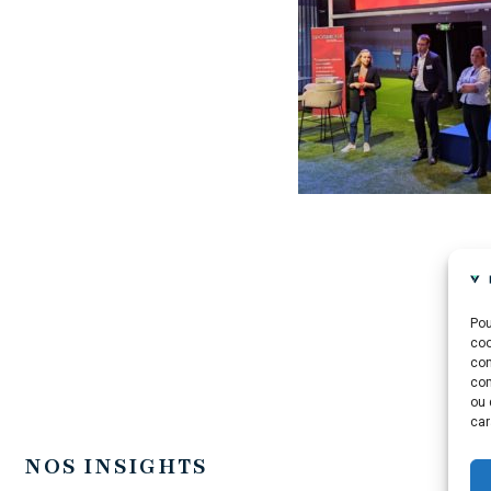
Pou
coo
con
com
ou 
car
NOS INSIGHTS