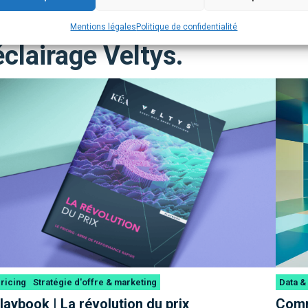
t études pour décrypter le
Mentions légales
Politique de confidentialité
éclairage Veltys.
ricing
Stratégie d'offre & marketing
Data &
laybook | La révolution du prix
Comme