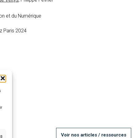
ion et du Numérique
ez
Paris 2024
s
ir
Voir nos articles / ressources
es