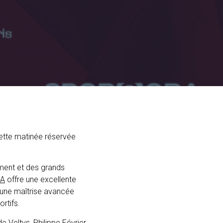
ette matinée réservée
ment et des grands
A
offre une excellente
’une maîtrise avancée
rtifs.
de Veltys
, Philippe Février