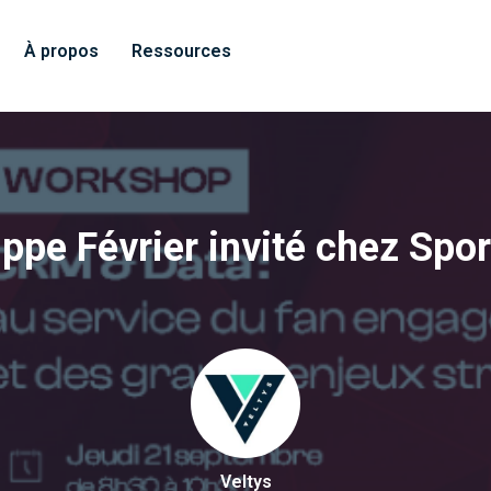
À propos
Ressources
ippe Février invité chez Spo
Veltys