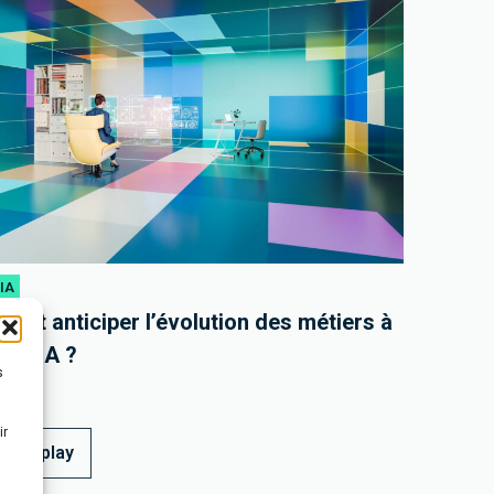
 IA
nt anticiper l’évolution des métiers à
de l’IA ?
s
ire
ir
 le replay