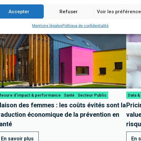
Accepter
Refuser
Voir les préférenc
Mentions légales
Politique de confidentialité
esure d'impact & performance
Santé
Secteur Public
Data &
aison des femmes : les coûts évités sont la
Prici
raduction économique de la prévention en
value
anté
risqu
En savoir plus
En s