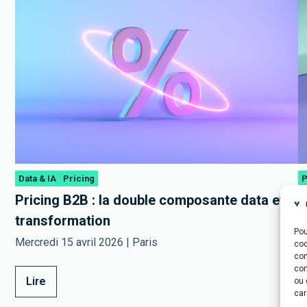
Data & IA
Pricing
P
Pricing B2B : la double composante data et
P
transformation
U
Pou
l
Mercredi 15 avril 2026 | Paris
coo
ac
con
com
Lire
ou 
car