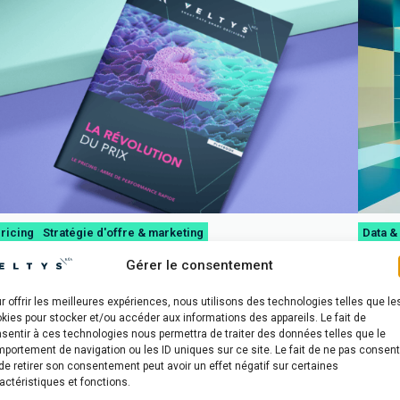
ricing
Stratégie d'offre & marketing
Data &
laybook | La révolution du prix
Comme
Gérer le consentement
l’ère 
n livre blanc Veltys et Kéa qui dissèque le pricing, le
r offrir les meilleures expériences, nous utilisons des technologies telles que le
evier de performance le plus puissant et le plus rapide à
Webina
kies pour stocker et/ou accéder aux informations des appareils. Le fait de
tiver,
sentir à ces technologies nous permettra de traiter des données telles que le
portement de navigation ou les ID uniques sur ce site. Le fait de ne pas consent
Télécharger
Voir
de retirer son consentement peut avoir un effet négatif sur certaines
actéristiques et fonctions.